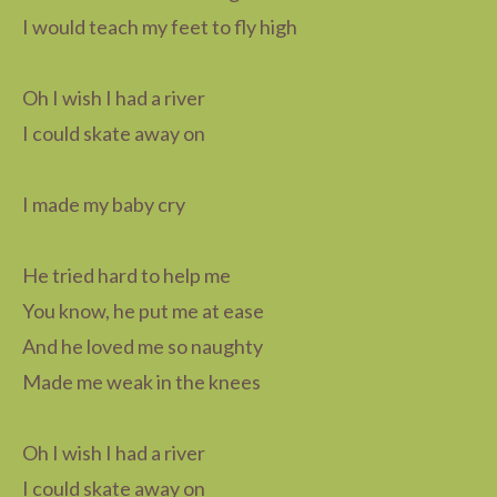
I would teach my feet to fly high
Oh I wish I had a river
I could skate away on
I made my baby cry
He tried hard to help me
You know, he put me at ease
And he loved me so naughty
Made me weak in the knees
Oh I wish I had a river
I could skate away on