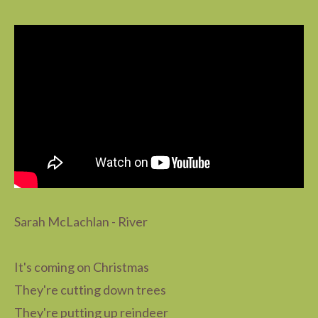
Sarah McLachlan - River
It's coming on Christmas
They're cutting down trees
They're putting up reindeer