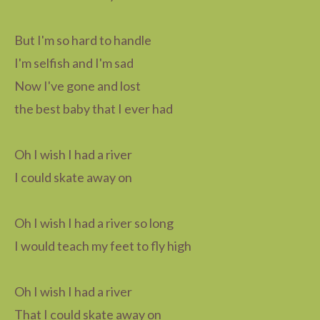
But I'm so hard to handle
I'm selfish and I'm sad
Now I've gone and lost
the best baby that I ever had
Oh I wish I had a river
I could skate away on
Oh I wish I had a river so long
I would teach my feet to fly high
Oh I wish I had a river
That I could skate away on