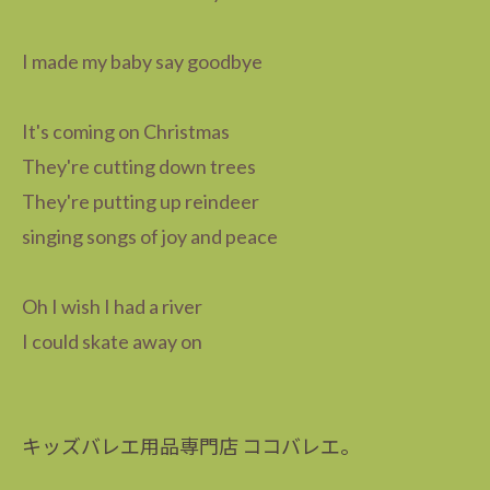
I made my baby say goodbye
It's coming on Christmas
They're cutting down trees
They're putting up reindeer
singing songs of joy and peace
Oh I wish I had a river
I could skate away on
キッズバレエ用品専門店 ココバレエ。