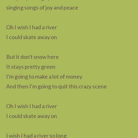
singing songs of joy and peace
Oh I wish I had a river
I could skate away on
But it don't snow here
It stays pretty green
I'm going to make a lot of money
And then I'm going to quit this crazy scene
Oh I wish I had a river
I could skate away on
I wish I had a river so long